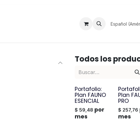
Acceso a servicios
Blog
Cartelera
Español (Amér
Todos los produ
Portafolio:
Portafol
Plan FAUNO
Plan FA
ESENCIAL
PRO
por
$
59,48
$
257,76
mes
mes