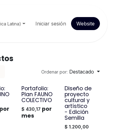
Cursos
Cita
Iniciar sesión
Empleos
Website
Contáctenos
ica Latina)
ctos
Destacado
Ordenar por:
io:
Portafolio:
Diseño de
¡Nuevo!
UNO
Plan FAUNO
proyecto
COLECTIVO
cultural y
artístico
por
por
$
430,17
- Edición
mes
Semilla
$
1.200,00