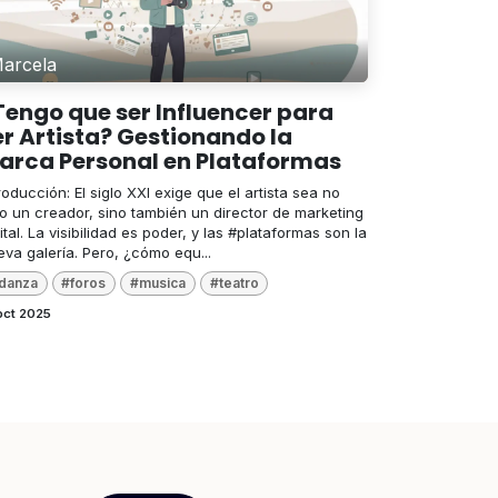
arcela
Tengo que ser Influencer para
er Artista? Gestionando la
arca Personal en Plataformas
roducción: El siglo XXI exige que el artista sea no
lo un creador, sino también un director de marketing
ital. La visibilidad es poder, y las #plataformas son la
va galería. Pero, ¿cómo equ...
danza
#foros
#musica
#teatro
oct 2025