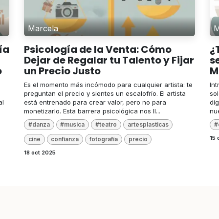
Marcela
M
ía
Psicología de la Venta: Cómo
¿
Dejar de Regalar tu Talento y Fijar
s
o
un Precio Justo
M
Es el momento más incómodo para cualquier artista: te
Int
preguntan el precio y sientes un escalofrío. El artista
so
al
está entrenado para crear valor, pero no para
dig
monetizarlo. Esta barrera psicológica nos ll...
nue
#danza
#musica
#teatro
artesplasticas
#
15 
cine
confianza
fotografía
precio
18 oct 2025