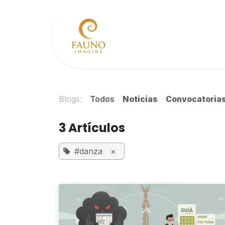
Ir al contenido
Inicio
Comunidad
Blogs:
Todos
Noticias
Convocatoria
3 Artículos
#danza
×