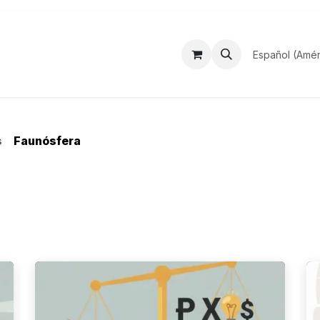
Acceso a servicios
Blog
Cartelera
Español (Amér
s
Faunósfera